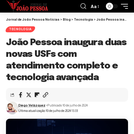
Aa
Jornal de João Pessoa Notícias
>
Blog
>
Tecnologia
>
João Pessoa inaugura duas novas USFs com atendimento completo e tecnologia avançada
TECNOLOGIA
João Pessoa inaugura duas
novas USFs com
atendimento completo e
tecnologia avançada
Diego Velázquez
Publicado 10 de julho de 2024
Última atualização 10 de julho de 2024 13:33