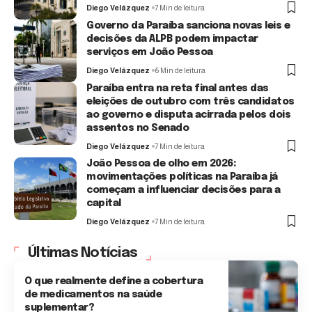
Diego Velázquez
7 Min de leitura
Governo da Paraíba sanciona novas leis e
decisões da ALPB podem impactar
serviços em João Pessoa
Diego Velázquez
6 Min de leitura
Paraíba entra na reta final antes das
eleições de outubro com três candidatos
ao governo e disputa acirrada pelos dois
assentos no Senado
Diego Velázquez
7 Min de leitura
João Pessoa de olho em 2026:
movimentações políticas na Paraíba já
começam a influenciar decisões para a
capital
Diego Velázquez
7 Min de leitura
Últimas Notícias
O que realmente define a cobertura
de medicamentos na saúde
suplementar?