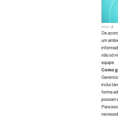
2
De acord
um ambie
informad
não só m
equipe.
Como ge
Gerencia
inclui ta
forma ad
possam s
Para iss
necessid