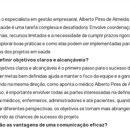
o especialista em gestão empresarial, Alberto Pires de Almeida,
saúde é uma tarefa complexa e desafiadora. Envolve coordenaçã
nais, recursos limitados e a necessidade de cumprir prazos rigor
plorar boas práticas e como elas podem ser implementadas par
os dos projetos em saúde.
finir objetivos claros e alcançáveis?
bjetivos claros e alcançáveis é o primeiro passo para o sucesso 
er metas bem definidas ajuda a manter o foco da equipe e a gar
ndo na mesma direção, como aponta o médico Alberto Pires de 
so, é importante envolver todas as partes interessadas na defini
lui médicos, enfermeiros, administradores e até pacientes, quand
ar diferentes perspectivas, os objetivos se tornam mais abrangen
do as chances de sucesso do projeto.
ão as vantagens de uma comunicação eficaz?