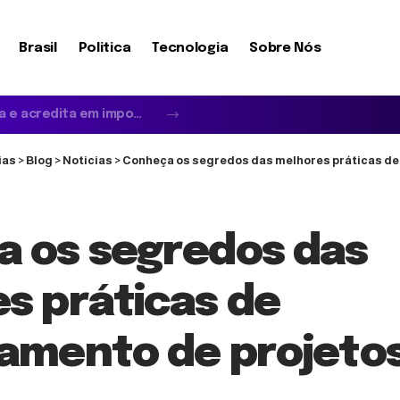
Brasil
Politica
Tecnologia
Sobre Nós
Quando o idoso não reconhece a família e acredita em impostores: entenda a síndrome de Capgras
ias
>
Blog
>
Noticias
>
Conheça os segredos das melhores práticas de geren
 os segredos das
s práticas de
amento de projeto