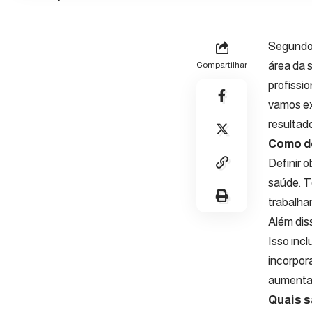
Segundo 
área da 
Compartilhar
profissio
vamos ex
resultad
Como de
Definir o
saúde. T
trabalha
Além dis
Isso inc
incorpor
aumentan
Quais s