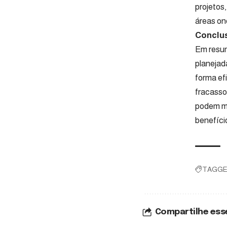
projetos
áreas on
Conclu
Em resum
planejad
forma ef
fracasso
podem me
benefíci
TAGGE
Compartilhe ess