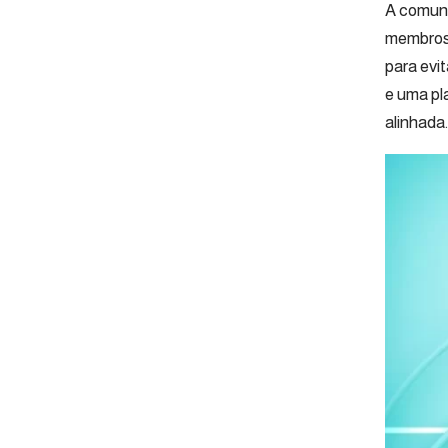
A comuni
membros 
para evi
e uma pl
alinhada.