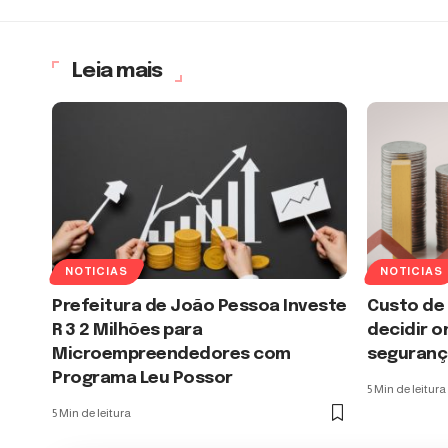
Leia mais
NOTICIAS
NOTICIAS
Prefeitura de João Pessoa Investe
Custo de
R 3 2 Milhões para
decidir o
Microempreendedores com
seguranç
Programa Leu Possor
5 Min de leitura
5 Min de leitura