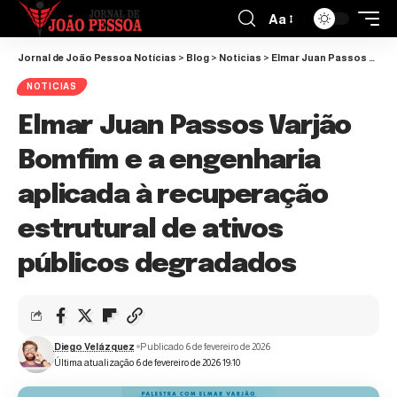
Aa
Jornal de João Pessoa Notícias
>
Blog
>
Noticias
>
Elmar Juan Passos Varjão Bomfim e a engenharia aplicada à recuperação estrutural de ativos públicos degradados
NOTICIAS
Elmar Juan Passos Varjão
Bomfim e a engenharia
aplicada à recuperação
estrutural de ativos
públicos degradados
Diego Velázquez
Publicado 6 de fevereiro de 2026
Última atualização 6 de fevereiro de 2026 19:10