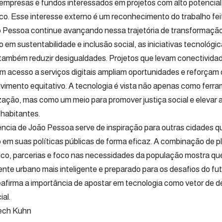
empresas e fundos interessados em projetos com alto potencial 
o. Esse interesse externo é um reconhecimento do trabalho fei
 Pessoa continue avançando nessa trajetória de transformação d
 em sustentabilidade e inclusão social, as iniciativas tecnológ
ambém reduzir desigualdades. Projetos que levam conectividade
 acesso a serviços digitais ampliam oportunidades e reforçam
vimento equitativo. A tecnologia é vista não apenas como ferr
ação, mas como um meio para promover justiça social e elevar a
 habitantes.
ência de João Pessoa serve de inspiração para outras cidades q
 em suas políticas públicas de forma eficaz. A combinação de 
ico, parcerias e foco nas necessidades da população mostra que
nte urbano mais inteligente e preparado para os desafios do futu
eafirma a importância de apostar em tecnologia como vetor de 
ial.
ech Kuhn