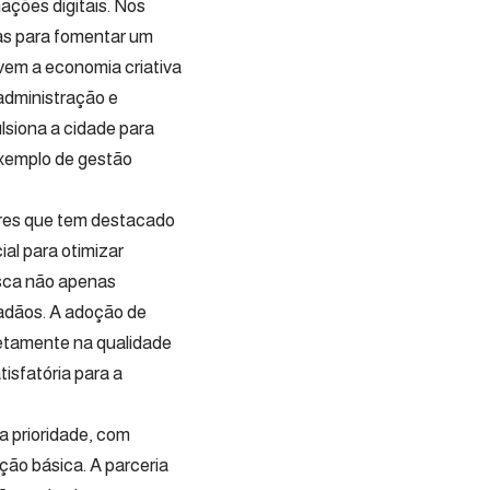
ções digitais. Nos
cas para fomentar um
ovem a economia criativa
 administração e
siona a cidade para
exemplo de gestão
ares que tem destacado
ial para otimizar
usca não apenas
dadãos. A adoção de
retamente na qualidade
tisfatória para a
a prioridade, com
ção básica. A parceria