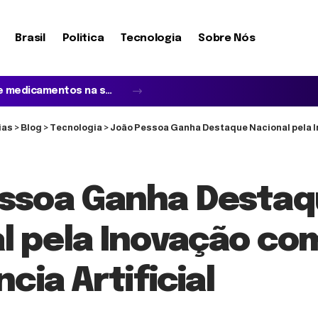
Brasil
Politica
Tecnologia
Sobre Nós
Quando o idoso não reconhece a família e acredita em impostores: entenda a síndrome de Capgras
ias
>
Blog
>
Tecnologia
>
João Pessoa Ganha Destaque Nacional pela Inovaçã
ssoa Ganha Desta
l pela Inovação co
ncia Artificial