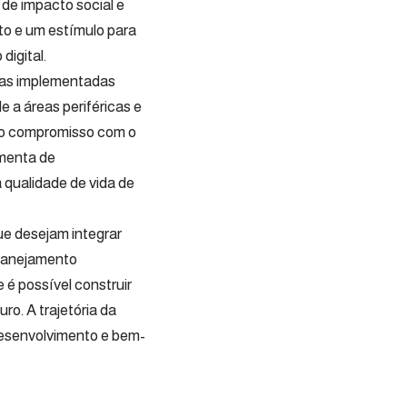
de impacto social e
to e um estímulo para
igital.
icas implementadas
 a áreas periféricas e
 o compromisso com o
amenta de
 qualidade de vida de
ue desejam integrar
planejamento
 é possível construir
ro. A trajetória da
desenvolvimento e bem-