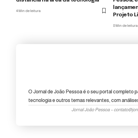
distância na área da tecnologia
Pessoa, 
lançamen
4 Min de leitura
Projeto L
8 Min de leitura
O Jornal de João Pessoa é o seu portal completo pa
tecnologia e outros temas relevantes, com anális
Jornal João Pessoa –
contato@jor