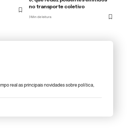
6, que reduz poluentes emitidos
no transporte coletivo
3 Min de leitura
po real as principais novidades sobre política,