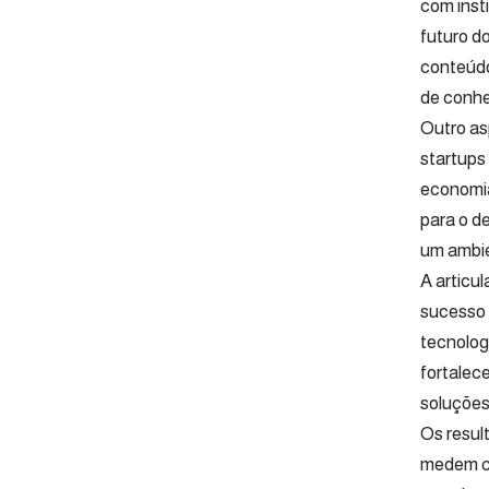
com inst
futuro d
conteúdo
de conhe
Outro as
startups
economia
para o d
um ambie
A articu
sucesso 
tecnolog
fortalec
soluções
Os resul
medem co