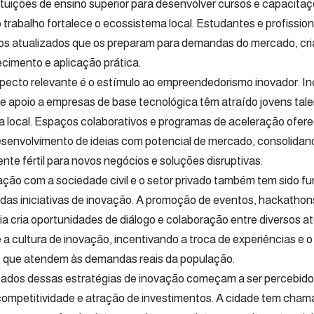
ituições de ensino superior para desenvolver cursos e capacitaç
o trabalho fortalece o ecossistema local. Estudantes e profissio
s atualizados que os preparam para demandas do mercado, cria
cimento e aplicação prática.
pecto relevante é o estímulo ao empreendedorismo inovador. In
 e apoio a empresas de base tecnológica têm atraído jovens tale
 local. Espaços colaborativos e programas de aceleração ofer
esenvolvimento de ideias com potencial de mercado, consolid
nte fértil para novos negócios e soluções disruptivas.
lação com a sociedade civil e o setor privado também tem sido f
das iniciativas de inovação. A promoção de eventos, hackathon
ia cria oportunidades de diálogo e colaboração entre diversos a
e a cultura de inovação, incentivando a troca de experiências e 
 que atendem às demandas reais da população.
tados dessas estratégias de inovação começam a ser percebido
mpetitividade e atração de investimentos. A cidade tem cham