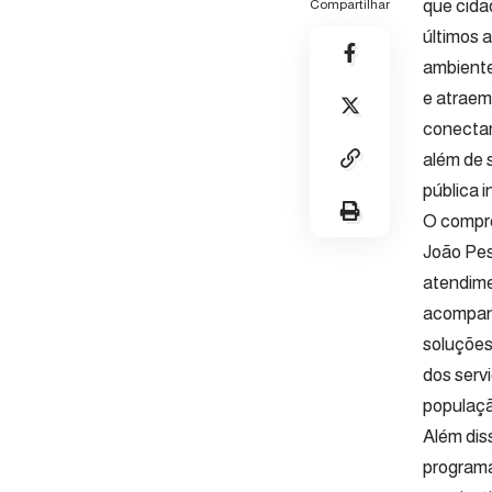
que cida
Compartilhar
últimos 
ambiente
e atraem
conectar
além de 
pública i
O compro
João Pess
atendime
acompanh
soluções
dos servi
populaçã
Além dis
programa