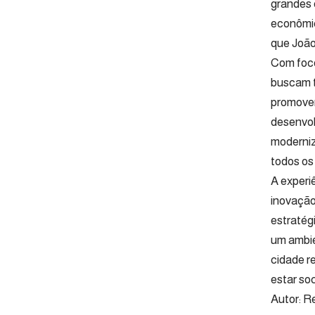
grandes 
econômic
que João
Com foco
buscam t
promovem
desenvol
moderniz
todos os
A experi
inovação
estratég
um ambie
cidade r
estar soc
Autor: R