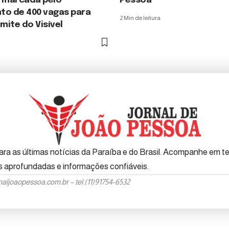
é marcada pelo
Pessoa
to de 400 vagas para
2 Min de leitura
imite do Visível
ra as últimas notícias da Paraíba e do Brasil. Acompanhe em tem
es aprofundadas e informações confiáveis.
naljoaopessoa.com.br
– tel.(11)91754-6532