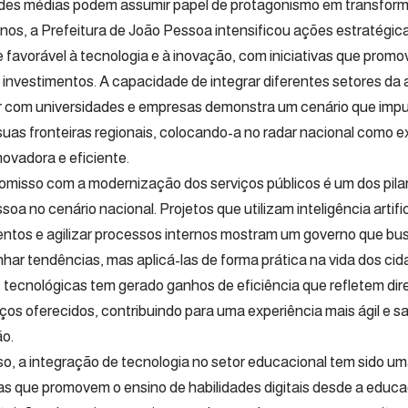
des médias podem assumir papel de protagonismo em transforma
anos, a Prefeitura de João Pessoa intensificou ações estratégi
 favorável à tecnologia e à inovação, com iniciativas que prom
 investimentos. A capacidade de integrar diferentes setores da
 com universidades e empresas demonstra um cenário que impul
suas fronteiras regionais, colocando-a no radar nacional como 
novadora e eficiente.
misso com a modernização dos serviços públicos é um dos pil
oa no cenário nacional. Projetos que utilizam inteligência artific
ntos e agilizar processos internos mostram um governo que b
ar tendências, mas aplicá-las de forma prática na vida dos ci
 tecnológicas tem gerado ganhos de eficiência que refletem di
ços oferecidos, contribuindo para uma experiência mais ágil e sa
o.
so, a integração de tecnologia no setor educacional tem sido um
s que promovem o ensino de habilidades digitais desde a educa