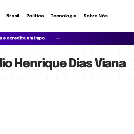
Brasil
Politica
Tecnologia
Sobre Nós
Quando o idoso não reconhece a família e acredita em impostores: entenda a síndrome de Capgras
io Henrique Dias Viana