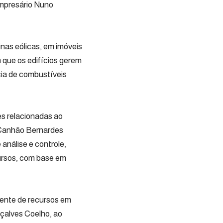
empresário Nuno
inas eólicas, em imóveis
 que os edifícios gerem
cia de combustíveis
es relacionadas ao
 Canhão Bernardes
nálise e controle,
cursos, com base em
iente de recursos em
çalves Coelho, ao