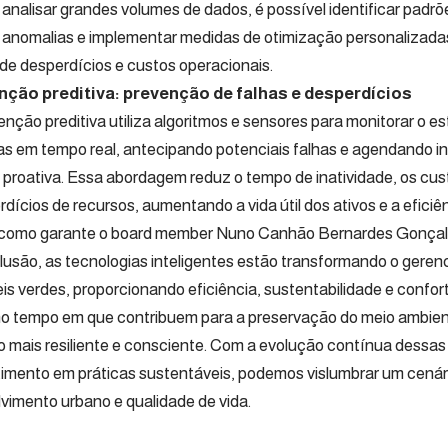
e analisar grandes volumes de dados, é possível identificar pad
 anomalias e implementar medidas de otimização personalizadas
de desperdícios e custos operacionais.
ção preditiva: prevenção de falhas e desperdícios
nção preditiva utiliza algoritmos e sensores para monitorar o 
as em tempo real, antecipando potenciais falhas e agendando i
 proativa. Essa abordagem reduz o tempo de inatividade, os cu
dícios de recursos, aumentando a vida útil dos ativos e a eficiê
 como garante o board member Nuno Canhão Bernardes Gonçal
usão, as tecnologias inteligentes estão transformando o geren
is verdes, proporcionando eficiência, sustentabilidade e confor
 tempo em que contribuem para a preservação do meio ambien
o mais resiliente e consciente. Com a evolução contínua dessa
timento em práticas sustentáveis, podemos vislumbrar um cenár
vimento urbano e qualidade de vida.