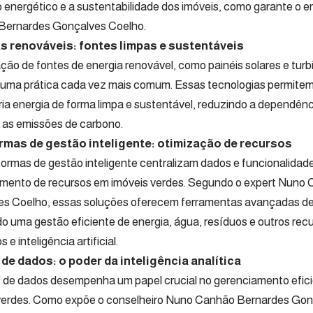
energético e a sustentabilidade dos imóveis, como garante o 
Bernardes Gonçalves Coelho.
s renováveis: fontes limpas e sustentáveis
ação de fontes de energia renovável, como painéis solares e turb
 uma prática cada vez mais comum. Essas tecnologias permitem
ria energia de forma limpa e sustentável, reduzindo a dependên
e as emissões de carbono.
rmas de gestão inteligente: otimização de recursos
formas de gestão inteligente centralizam dados e funcionalidad
mento de recursos em imóveis verdes. Segundo o expert Nuno
s Coelho, essas soluções oferecem ferramentas avançadas de a
do uma gestão eficiente de energia, água, resíduos e outros re
 e inteligência artificial.
 de dados: o poder da inteligência analítica
e de dados desempenha um papel crucial no gerenciamento efic
verdes. Como expõe o conselheiro Nuno Canhão Bernardes Gon