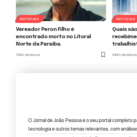
NOTICIAS
NOTICIAS
Vereador Peron Filho é
Quais sã
encontrado morto no Litoral
recebime
Norte da Paraíba.
trabalhis
3 Min de leitura
4 Min de leitura
O Jornal de João Pessoa é o seu portal completo pa
tecnologia e outros temas relevantes, com anális