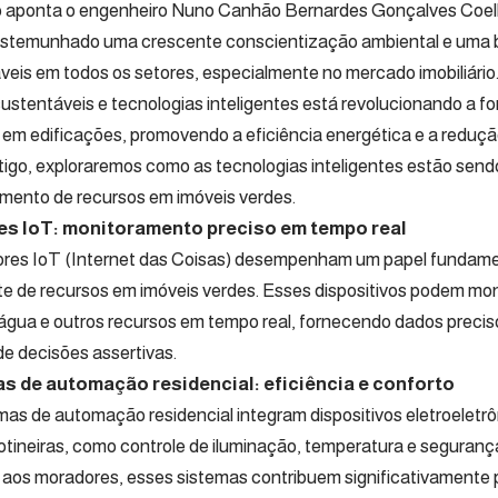
 aponta o engenheiro
Nuno Canhão Bernardes Gonçalves Coe
stemunhado uma crescente conscientização ambiental e uma 
veis em todos os setores, especialmente no mercado imobiliári
sustentáveis e tecnologias inteligentes está revolucionando a
 em edificações, promovendo a eficiência energética e a reduçã
tigo, exploraremos como as tecnologias inteligentes estão send
mento de recursos em imóveis verdes.
s IoT: monitoramento preciso em tempo real
res IoT (Internet das Coisas) desempenham um papel fundame
nte de recursos em imóveis verdes. Esses dispositivos podem mo
 água e outros recursos em tempo real, fornecendo dados precis
e decisões assertivas.
s de automação residencial: eficiência e conforto
mas de automação residencial integram dispositivos eletroeletr
rotineiras, como controle de iluminação, temperatura e seguranç
 aos moradores, esses sistemas contribuem significativamente 