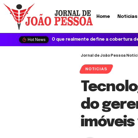
Home
Noticias
Hot News
O que realmente define a cobertura de medicamentos na saúde suplementar?
Jornal de João Pessoa Notíc
NOTICIAS
Tecnolog
do gere
imóveis