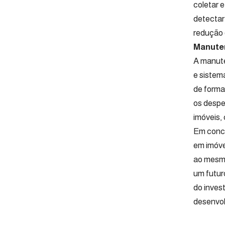
coletar 
detectar
redução 
Manuten
A manute
e sistem
de forma
os desper
imóveis,
Em concl
em imóve
ao mesmo
um futur
do inves
desenvol