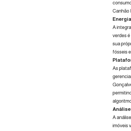
consumo 
Canhão 
Energia
A integr
verdes é
sua próp
fósseis 
Platafo
As plata
gerencia
Gonçalve
permitin
algoritmos
Análise
A anális
imóveis 