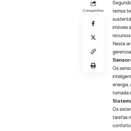
Segundo
temos te
Compartilhar
sustentá
imóveis 
recursos
Neste ar
gerencia
Sensore
Os senso
intelige
energia,
tomada d
Sistema
Os siste
tarefas 
conforto