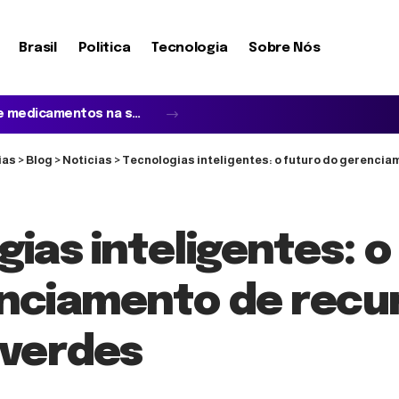
Brasil
Politica
Tecnologia
Sobre Nós
Quando o idoso não reconhece a família e acredita em impostores: entenda a síndrome de Capgras
ias
>
Blog
>
Noticias
>
Tecnologias inteligentes: o futuro do gerenciamento
ias inteligentes: o
nciamento de recu
 verdes