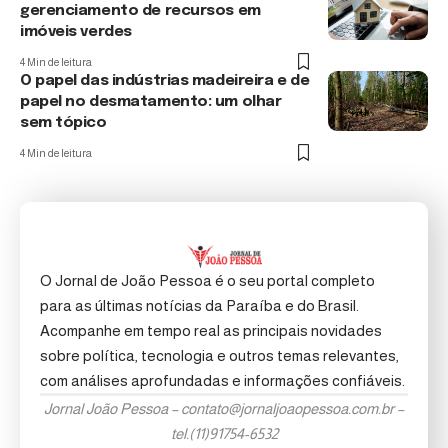
gerenciamento de recursos em
imóveis verdes
4 Min de leitura
O papel das indústrias madeireira e de
papel no desmatamento: um olhar
sem tópico
4 Min de leitura
O Jornal de João Pessoa é o seu portal completo
para as últimas notícias da Paraíba e do Brasil.
Acompanhe em tempo real as principais novidades
sobre política, tecnologia e outros temas relevantes,
com análises aprofundadas e informações confiáveis.
Jornal João Pessoa –
contato@jornaljoaopessoa.com.br
–
tel.(11)91754-6532