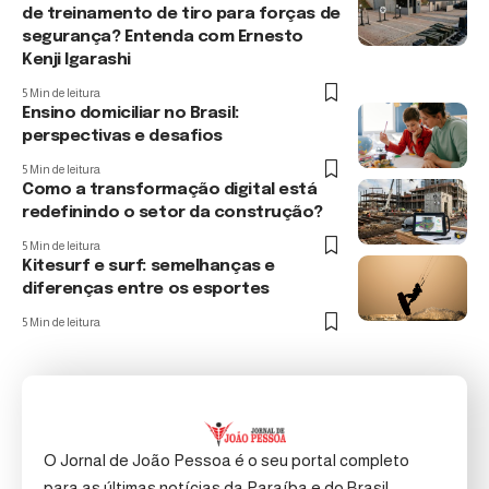
de treinamento de tiro para forças de
segurança? Entenda com Ernesto
Kenji Igarashi
5 Min de leitura
Ensino domiciliar no Brasil:
perspectivas e desafios
5 Min de leitura
Como a transformação digital está
redefinindo o setor da construção?
5 Min de leitura
Kitesurf e surf: semelhanças e
diferenças entre os esportes
5 Min de leitura
O Jornal de João Pessoa é o seu portal completo
para as últimas notícias da Paraíba e do Brasil.