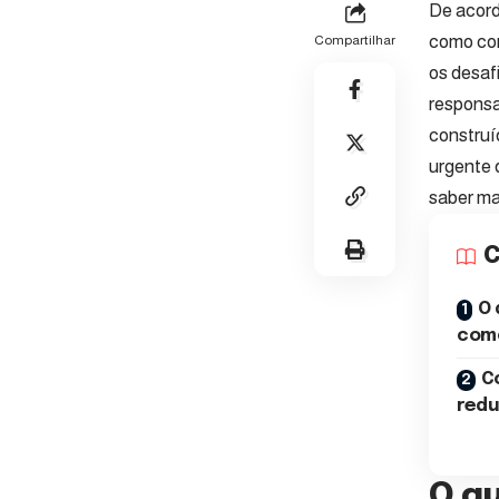
De acord
como con
Compartilhar
os desafi
responsa
construí
urgente 
saber ma
C
O 
como
C
redu
O q