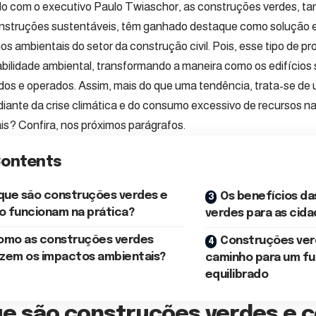
o com o executivo
Paulo Twiaschor
, as construções verdes, 
struções sustentáveis, têm ganhado destaque como solução ef
os ambientais do setor da construção civil. Pois, esse tipo de p
bilidade ambiental, transformando a maneira como os edifícios 
dos e operados. Assim, mais do que uma tendência, trata-se d
diante da crise climática e do consumo excessivo de recursos na
is? Confira, nos próximos parágrafos.
ontents
que são construções verdes e
Os benefícios d
 funcionam na prática?
verdes para as cid
omo as construções verdes
Construções ver
zem os impactos ambientais?
caminho para um fu
equilibrado
ue são construções verdes e 