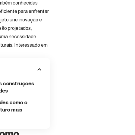
também conhecidas
iciente para enfrentar
rojeto une inovação e
são projetados,
e uma necessidade
turais. Interessado em
as construções
ades
des como o
turo mais
como