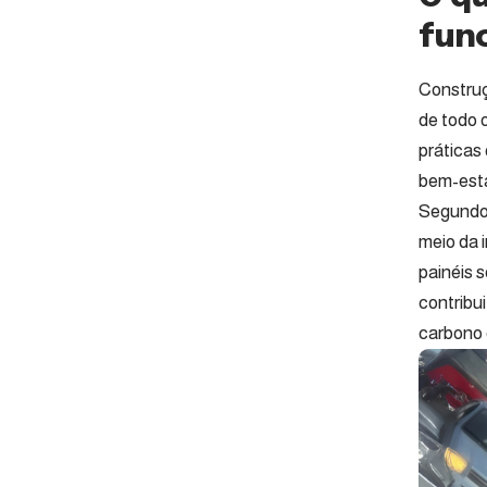
fun
Construç
de todo 
práticas
bem-esta
Segundo 
meio da 
painéis 
contribu
carbono 