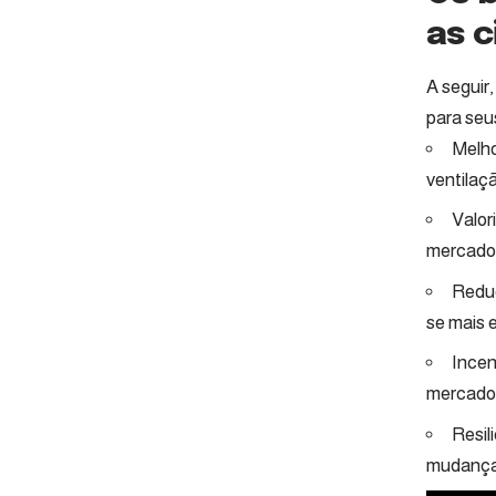
as 
A seguir
para seu
Melho
ventilaç
Valor
mercado
Reduç
se mais 
Incen
mercado 
Resil
mudanças