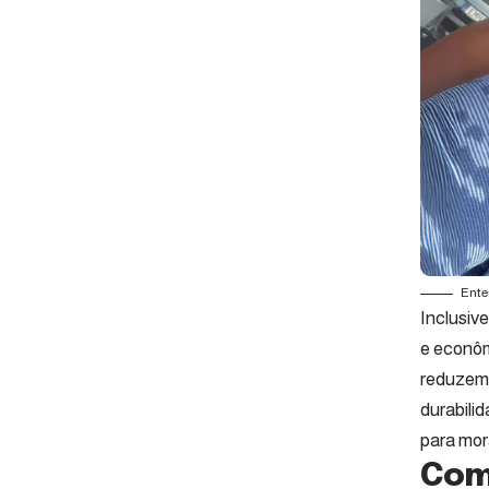
Ente
Inclusiv
e econôm
reduzem 
durabili
para mor
Com