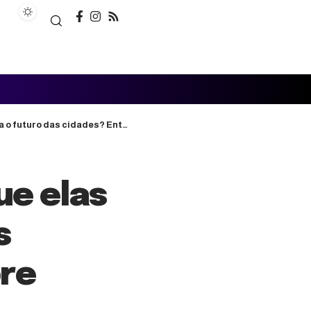
 das cidades? Entenda tudo sobre
ue elas
s
bre