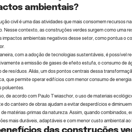
actos ambientais?
ução civil é uma das atividades que mais consomem recursos na
. Nesse contexto, as construções verdes surgem como uma re
os impactos ambientais negativos desse setor, como pontua o 
or.
neira, com a adoção de tecnologias sustentáveis, é possível re
ativamente a emissão de gases de efeito estufa, o consumo de á
 de resíduos. Aliás, um dos pontos centrais dessa transformação
ca, que permite operar edifícios com menor consumo de energi
s poluentes.
so, de acordo com Paulo Twiaschor, o uso de materiais ecológic
nte do canteiro de obras ajudam a evitar desperdícios e diminue
 de matérias-primas da natureza. Assim, quando combinados, e
ões mais duráveis, adaptáveis e com menor custo ambiental ao 
benefícios das construções ve