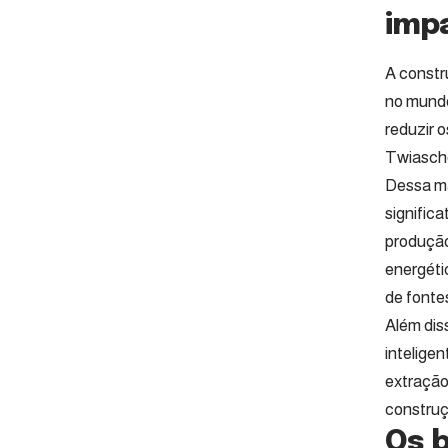
imp
A constr
no mundo
reduzir 
Twiasch
Dessa ma
signific
produção
energéti
de fonte
Além dis
intelige
extração
construç
Os 