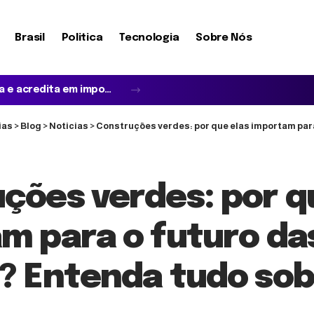
Brasil
Politica
Tecnologia
Sobre Nós
Startups de João Pessoa podem conquistar espaço no Web Summit Lisboa 2026; veja como a iniciativa fortalece a inovação na Paraíba
ias
>
Blog
>
Noticias
>
Construções verdes: por que elas importam para o futuro
ções verdes: por q
m para o futuro da
? Entenda tudo so