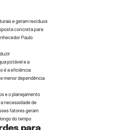
turais e geram resíduos
sposta concreta para
conhecedor Paulo
duzir
gua potável e a
 é a eficiência
a e menor dependência
os e o planejamento
m a necessidade de
sses fatores geram
longo do tempo.
rdes para