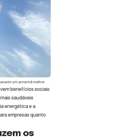
garantir um amanhã melhor.
vem benefícios sociais
 mais saudáveis
ia energética e a
 para empresas quanto
uzem os