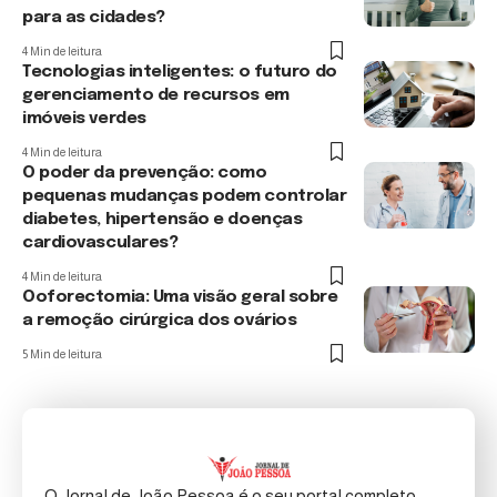
para as cidades?
4 Min de leitura
Tecnologias inteligentes: o futuro do
gerenciamento de recursos em
imóveis verdes
4 Min de leitura
O poder da prevenção: como
pequenas mudanças podem controlar
diabetes, hipertensão e doenças
cardiovasculares?
4 Min de leitura
Ooforectomia: Uma visão geral sobre
a remoção cirúrgica dos ovários
5 Min de leitura
O Jornal de João Pessoa é o seu portal completo