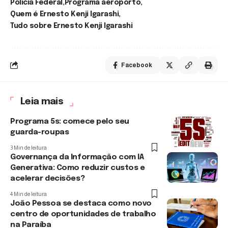
Polícia Federal
Programa aeroporto
Quem é Ernesto Kenji Igarashi
Tudo sobre Ernesto Kenji Igarashi
Facebook
Leia mais
Programa 5s: comece pelo seu
guarda-roupas
3 Min de leitura
Governança da Informação com IA
Generativa: Como reduzir custos e
acelerar decisões?
4 Min de leitura
João Pessoa se destaca como novo
centro de oportunidades de trabalho
na Paraíba