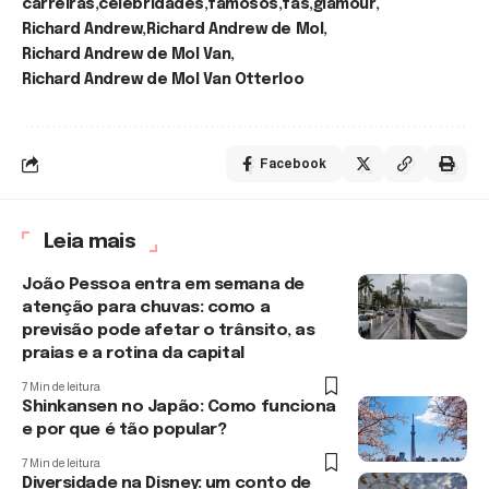
carreiras
celebridades
famosos
fãs
glamour
Richard Andrew
Richard Andrew de Mol
Richard Andrew de Mol Van
Richard Andrew de Mol Van Otterloo
Facebook
Leia mais
João Pessoa entra em semana de
atenção para chuvas: como a
previsão pode afetar o trânsito, as
praias e a rotina da capital
7 Min de leitura
Shinkansen no Japão: Como funciona
e por que é tão popular?
7 Min de leitura
Diversidade na Disney: um conto de