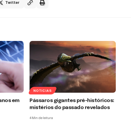
Twitter
NOTICIAS
anos em
Pássaros gigantes pré-históricos:
mistérios do passado revelados
4 Min de leitura