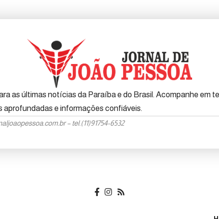
ra as últimas notícias da Paraíba e do Brasil. Acompanhe em tem
es aprofundadas e informações confiáveis.
naljoaopessoa.com.br
– tel.(11)91754-6532