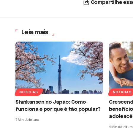
Compartilhe ess
Leia mais
NOTICIAS
NOTICIAS
Shinkansen no Japão: Como
Crescend
funciona e por que é tão popular?
benefício
adolescê
7 Min de leitura
4 Min de leitura