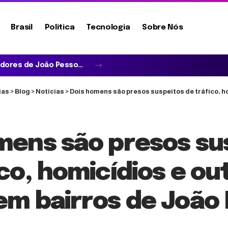
Brasil
Politica
Tecnologia
Sobre Nós
Lucas Ribeiro amplia diálogo com vereadores de João Pessoa e fortalece articulação política para as eleições de 2026
ias
>
Blog
>
Noticias
>
Dois homens são presos suspeitos de tráfico, homicídios e outr
mens são presos su
co, homicídios e ou
em bairros de João