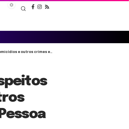
os crimes em bairros de João Pessoa
speitos
tros
 Pessoa