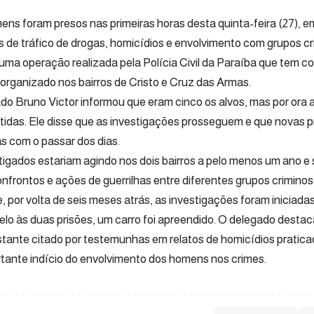
ens foram presos nas primeiras horas desta quinta-feira (27), 
s de tráfico de drogas, homicídios e envolvimento com grupos cr
 uma operação realizada pela Polícia Civil da Paraíba que tem 
 organizado nos bairros de Cristo e Cruz das Armas.
do Bruno Victor informou que eram cinco os alvos, mas por ora
tidas. Ele disse que as investigações prosseguem e que novas p
as com o passar dos dias.
tigados estariam agindo nos dois bairros a pelo menos um ano e
onfrontos e ações de guerrilhas entre diferentes grupos criminoso
, por volta de seis meses atrás, as investigações foram iniciadas
elo às duas prisões, um carro foi apreendido. O delegado desta
stante citado por testemunhas em relatos de homicídios praticad
tante indício do envolvimento dos homens nos crimes.