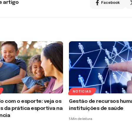
e artigo
Facebook
NOTICIAS
o com o esporte: veja os
Gestão de recursos hum
s da prática esportiva na
instituições de saúde
ncia
5 Min de leitura