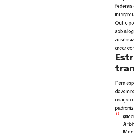
federais 
interpret
Outro po
sob a ló
ausência
arcar co
Estr
tra
Para esp
devem re
criação d
padroniz
@leo
Arbi
Manz