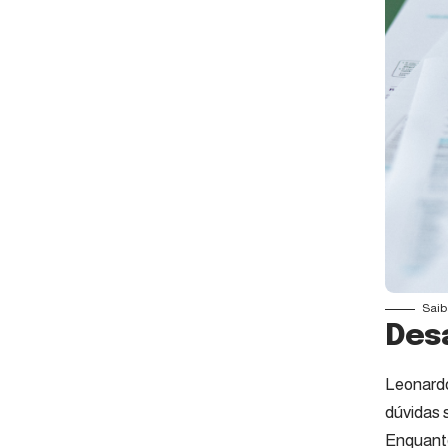
Saib
Desa
Leonardo
dúvidas 
Enquanto