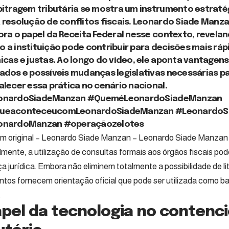
bitragem tributária se mostra um instrumento estraté
 resolução de conflitos fiscais. Leonardo Siade Manz
ora o papel da Receita Federal nesse contexto, revela
 a instituição pode contribuir para decisões mais ráp
icas e justas. Ao longo do vídeo, ele aponta vantagens
ados e possíveis mudanças legislativas necessárias p
alecer essa prática no cenário nacional.
onardoSiadeManzan
#QueméLeonardoSiadeManzan
ueaconteceucomLeonardoSiadeManzan
#LeonardoS
onardoManzan
#operaçãozelotes
m original – Leonardo Siade Manzan – Leonardo Siade Manzan
lmente, a utilização de consultas formais aos órgãos fiscais pod
 jurídica. Embora não eliminem totalmente a possibilidade de lit
ntos fornecem orientação oficial que pode ser utilizada como b
.
pel da tecnologia no contenc