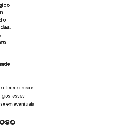
gico
an
ndo
idas,
,
ara
iade
e oferecer maior
ígios, esses
ase em eventuais
ioso