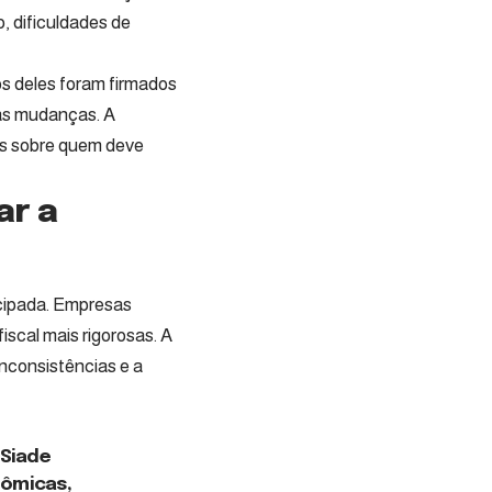
o, dificuldades de
os deles foram firmados
 as mudanças. A
is sobre quem deve
ar a
ecipada. Empresas
iscal mais rigorosas. A
 inconsistências e a
 Siade
nômicas,