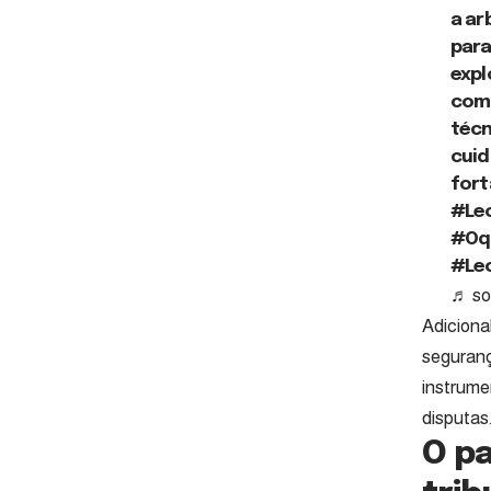
a ar
para
expl
como
técn
cuid
fort
#Le
#Oq
#Le
♬ so
Adiciona
segurança
instrume
disputas
O pa