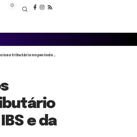
 período de transição do IBS e da CBS
os
ibutário
IBS e da