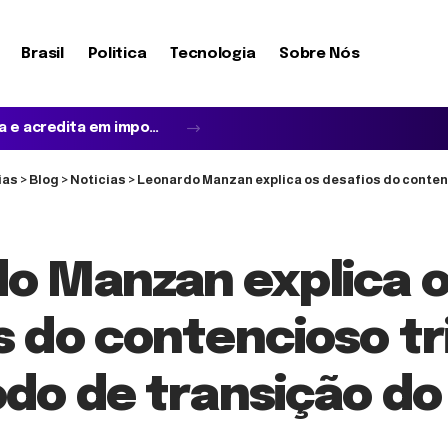
Brasil
Politica
Tecnologia
Sobre Nós
Startups de João Pessoa podem conquistar espaço no Web Summit Lisboa 2026; veja como a iniciativa fortalece a inovação na Paraíba
ias
>
Blog
>
Noticias
>
Leonardo Manzan explica os desafios do contencioso tributário no
o Manzan explica 
s do contencioso tr
odo de transição do 