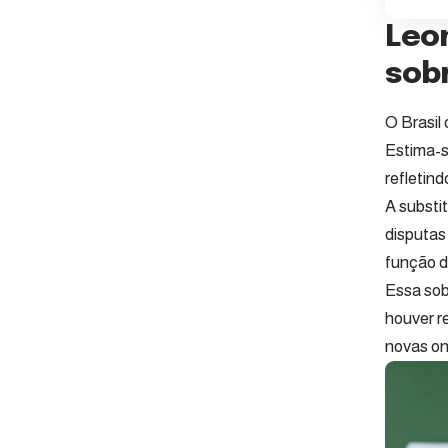
Leo
sob
O Brasil
Estima-s
refletin
A substi
disputas
função d
Essa sob
houver r
novas on