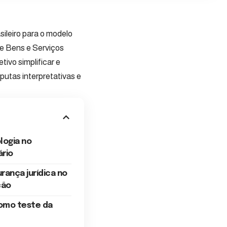
sileiro para o modelo
re Bens e Serviços
ivo simplificar e
putas interpretativas e
logia no
ário
rança jurídica no
ção
omo teste da