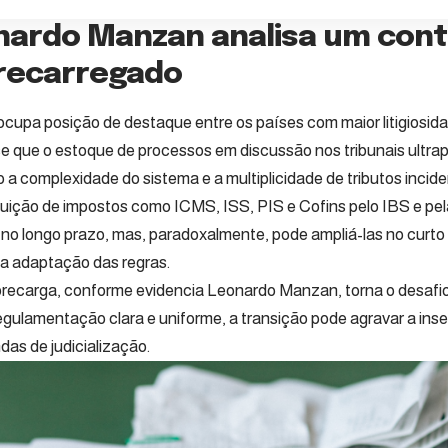
nardo Manzan analisa um cont
recarregado
 ocupa posição de destaque entre os países com maior litigiosid
e que o estoque de processos em discussão nos tribunais ultrapa
do a complexidade do sistema e a multiplicidade de tributos inci
tuição de impostos como ICMS, ISS, PIS e Cofins pelo IBS e pe
 no longo prazo, mas, paradoxalmente, pode ampliá-las no curt
a adaptação das regras.
recarga, conforme evidencia Leonardo Manzan, torna o desafio
egulamentação clara e uniforme, a transição pode agravar a inse
das de judicialização.