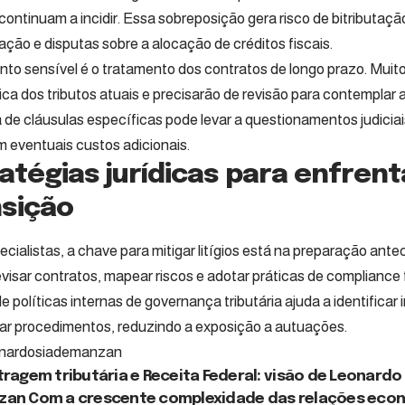
continuam a incidir. Essa sobreposição gera risco de bitributaçã
ação e disputas sobre a alocação de créditos fiscais.
nto sensível é o tratamento dos contratos de longo prazo. Muit
gica dos tributos atuais e precisarão de revisão para contemplar
 de cláusulas específicas pode levar a questionamentos judicia
m eventuais custos adicionais.
atégias jurídicas para enfrent
nsição
ecialistas, a chave para mitigar litígios está na preparação ant
visar contratos, mapear riscos e adotar práticas de compliance f
e políticas internas de governança tributária ajuda a identificar
ar procedimentos, reduzindo a exposição a autuações.
nardosiademanzan
tragem tributária e Receita Federal: visão de Leonardo
an Com a crescente complexidade das relações eco