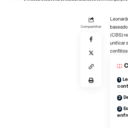
Leonardo
baseado 
Compartilhar
(CBS) re
unificar
conflitos
C
Le
cont
D
Es
enfr