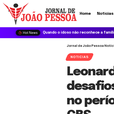
Home
Noticias
Hot News
Jornal de João Pessoa Notíc
NOTICIAS
Leonard
desafio
no perí