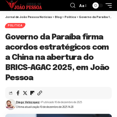
Aa
Jornal de João Pessoa Notícias
>
Blog
>
Politica
>
Governo da Paraíba firma acordos estratégicos com a China na abertura do BRICS-AGAC 2025, em João Pessoa
POLITICA
Governo da Paraíba firma
acordos estratégicos com
a China na abertura do
BRICS-AGAC 2025, em João
Pessoa
Diego Velázquez
Publicado 10 de dezembro de 2025
Última atualização 10 de dezembro de 2025 14:28