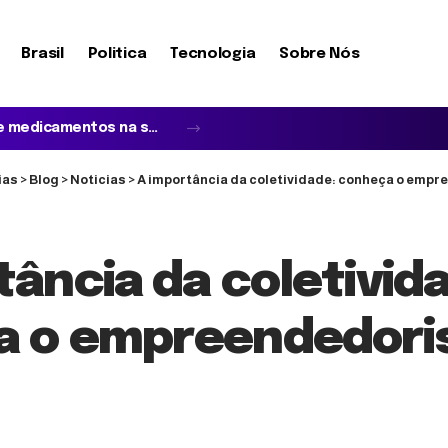
Brasil
Politica
Tecnologia
Sobre Nós
Quando o idoso não reconhece a família e acredita em impostores: entenda a síndrome de Capgras
ias
>
Blog
>
Noticias
>
A importância da coletividade: conheça o empr
tância da coletivid
a o empreendedor