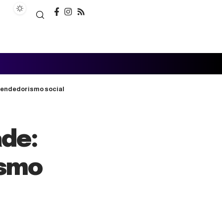
eendedorismo social
ade:
ismo