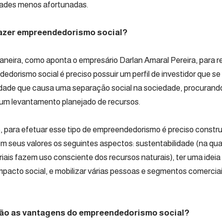
ades menos afortunadas.
azer empreendedorismo social?
neira, como aponta o empresário Darlan Amaral Pereira, para re
edorismo social é preciso possuir um perfil de investidor que s
dade que causa uma separação social na sociedade, procurand
e um levantamento planejado de recursos.
, para efetuar esse tipo de empreendedorismo é preciso constr
m seus valores os seguintes aspectos: sustentabilidade (na qual
iais fazem uso consciente dos recursos naturais), ter uma ideia
mpacto social, e mobilizar várias pessoas e segmentos comerciai
ão as vantagens do empreendedorismo social?