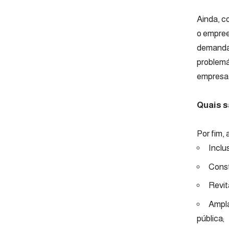
Ainda, c
o empree
demandas
problemá
empresa 
Quais s
Por fim,
Inclus
Const
Revit
Ampla
pública;