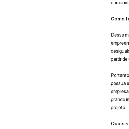
comunid
Como f
Dessa ma
empreend
desigual
partir d
Portanto
possua e
empresar
grande i
projeto.
Quais s