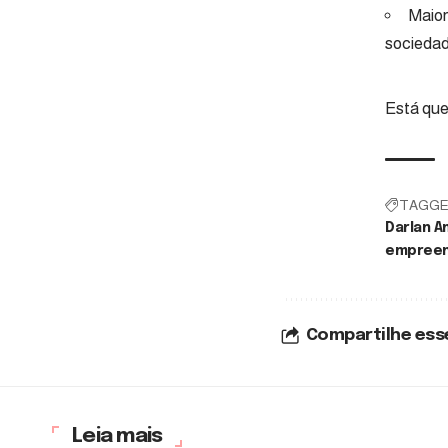
Maior
socieda
Está que
TAGGE
Darlan A
empreen
Compartilhe ess
Leia mais