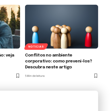
NOTICIAS
o: veja
Conflitos no ambiente
e
corporativo: como preveni-los?
Descubra neste artigo
5 Min de leitura