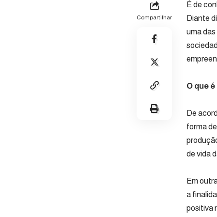
É de con
Diante d
Compartilhar
uma das 
sociedad
empreend
O que é
De acord
forma de
produção
de vida 
Em outra
a finali
positiva