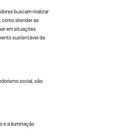
idores buscam realizar
, como atender as
uar em situações
mento sustentável da
dorismo social, são:
o e a iluminação