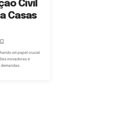
ão Civil
da Casas
hando um papel crucial
ções inovadoras e
s demandas…