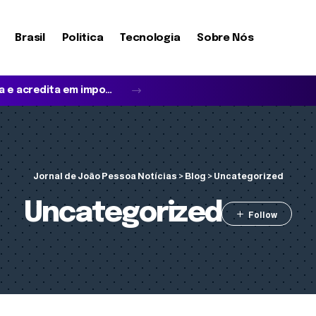
Brasil
Politica
Tecnologia
Sobre Nós
Quando o idoso não reconhece a família e acredita em impostores: entenda a síndrome de Capgras
Jornal de João Pessoa Notícias
>
Blog
>
Uncategorized
Uncategorized