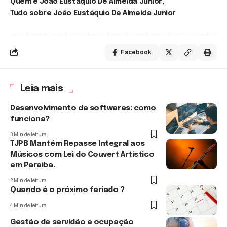
Quem é João Eustáquio De Almeida Junior
Tudo sobre João Eustáquio De Almeida Junior
Facebook
Leia mais
Desenvolvimento de softwares: como
funciona?
3 Min de leitura
TJPB Mantém Repasse Integral aos
Músicos com Lei do Couvert Artístico
em Paraíba.
2 Min de leitura
Quando é o próximo feriado ?
4 Min de leitura
Gestão de servidão e ocupação