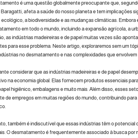
tamento é uma questão globalmente preocupante que, segund
 Baragatti, afeta a saúde do nosso planeta e tem implicações sig
io ecológico, a biodiversidade e as mudanças climáticas. Embora
tamento em todo o mundo, incluindo a expansão agrícola, a ur
o, as indústrias madeireiras e de papel muitas vezes são apont
tes para esse problema. Neste artigo, exploraremos sem um tópi
ndústrias no desmatamento e nas complexidades que envolvem 
ante considerar que as indústrias madeireiras e de papel dese
ativo na economia global. Elas fornecem produtos essenciais pa
papel higiênico, embalagens e muito mais. Além disso, esses set
te de empregos em muitas regiões do mundo, contribuindo para
co.
to, também é indiscutível que essas indústrias têm o potencial
is. O desmatamento é frequentemente associado à busca por 