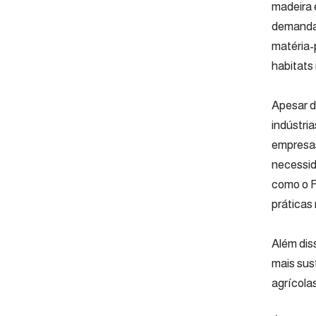
madeira 
demanda 
matéria-
habitats
Apesar d
indústri
empresas
necessid
como o F
práticas 
Além dis
mais sus
agrícola