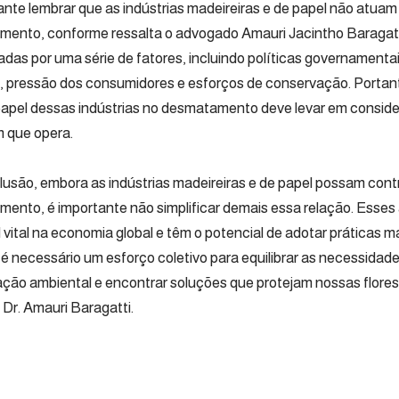
ante lembrar que as indústrias madeireiras e de papel não atua
ento, conforme ressalta o advogado Amauri Jacintho Baragatti
iadas por uma série de fatores, incluindo políticas governament
 pressão dos consumidores e esforços de conservação. Portant
papel dessas indústrias no desmatamento deve levar em consid
 que opera.
usão, embora as indústrias madeireiras e de papel possam contri
ento, é importante não simplificar demais essa relação. Ess
 vital na economia global e têm o potencial de adotar práticas m
 é necessário um esforço coletivo para equilibrar as necessida
ção ambiental e encontrar soluções que protejam nossas flores
 Dr. Amauri Baragatti.