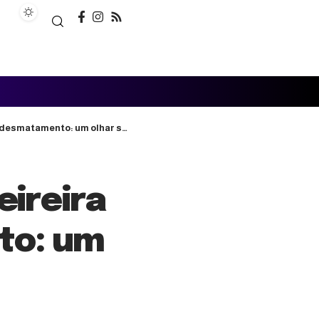
atamento: um olhar sem tópico
eireira
to: um