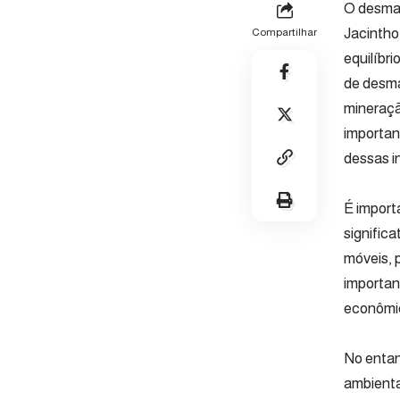
O desma
Jacintho
Compartilhar
equilíbr
de desma
mineraçã
importan
dessas i
É import
signific
móveis, 
importan
econômi
No entan
ambienta