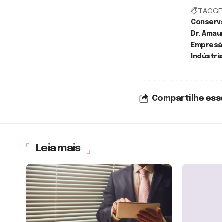
TAGGE
Conserva
Dr. Amau
Empresár
Indústri
Compartilhe ess
Leia mais