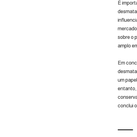
É import
desmatam
influenc
mercado,
sobre o 
amplo em
Em concl
desmatam
um papel
entanto,
conserva
conclui o