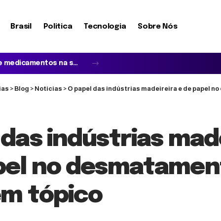
Brasil
Politica
Tecnologia
Sobre Nós
Quando o idoso não reconhece a família e acredita em impostores: entenda a síndrome de Capgras
ias
>
Blog
>
Noticias
>
O papel das indústrias madeireira e de papel no desm
 das indústrias mad
pel no desmatamen
em tópico