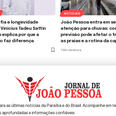
NOTICIAS
ia e longevidade
João Pessoa entra em s
 Vinicius Tadeu Sattin
atenção para chuvas: co
 explica por que a
previsão pode afetar o t
o faz diferença
as praias e a rotina da ca
7 Min de leitura
ra as últimas notícias da Paraíba e do Brasil. Acompanhe em tem
es aprofundadas e informações confiáveis.