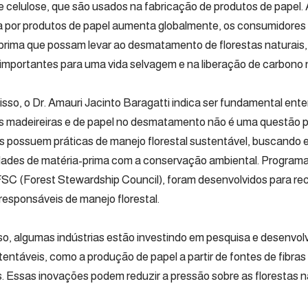
e celulose, que são usados ​​na fabricação de produtos de papel.
por produtos de papel aumenta globalmente, os consumidores
prima que possam levar ao desmatamento de florestas naturais,
 importantes para uma vida selvagem e na liberação de carbono 
isso, o Dr. Amauri Jacinto Baragatti indica ser fundamental ent
as madeireiras e de papel no desmatamento não é uma questão p
 possuem práticas de manejo florestal sustentável, buscando eq
ades de matéria-prima com a conservação ambiental. Programas
SC (Forest Stewardship Council), foram desenvolvidos para r
responsáveis ​​de manejo florestal.
so, algumas indústrias estão investindo em pesquisa e desenvol
tentáveis, como a produção de papel a partir de fontes de fibras
s. Essas inovações podem reduzir a pressão sobre as florestas n