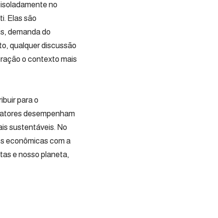
m isoladamente no
. Elas são
ais, demanda do
o, qualquer discussão
eração o contexto mais
buir para o
es atores desempenham
ais sustentáveis. No
des econômicas com a
tas e nosso planeta,