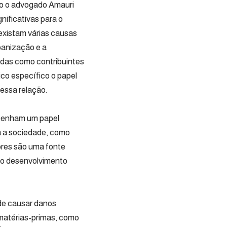
o o advogado Amauri
nificativas para o
 existam várias causas
banização e a
adas como contribuintes
co específico o papel
essa relação.
mpenham um papel
ra a sociedade, como
ores são uma fonte
 o desenvolvimento
 de causar danos
matérias-primas, como