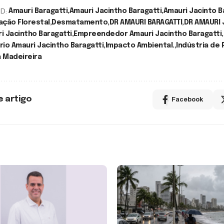
D:
Amauri Baragatti
Amauri Jacintho Baragatti
Amauri Jacinto B
ção Florestal
Desmatamento
DR AMAURI BARAGATTI
DR AMAURI 
ri Jacintho Baragatti
Empreendedor Amauri Jacintho Baragatti
io Amauri Jacintho Baragatti
Impacto Ambiental.
Indústria de 
a Madeireira
e artigo
Facebook