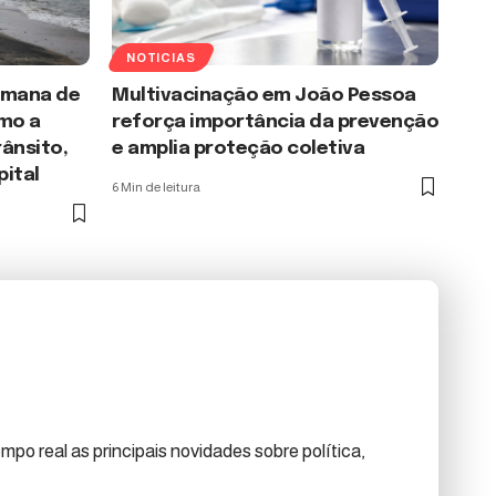
NOTICIAS
emana de
Multivacinação em João Pessoa
mo a
reforça importância da prevenção
rânsito,
e amplia proteção coletiva
pital
6 Min de leitura
po real as principais novidades sobre política,