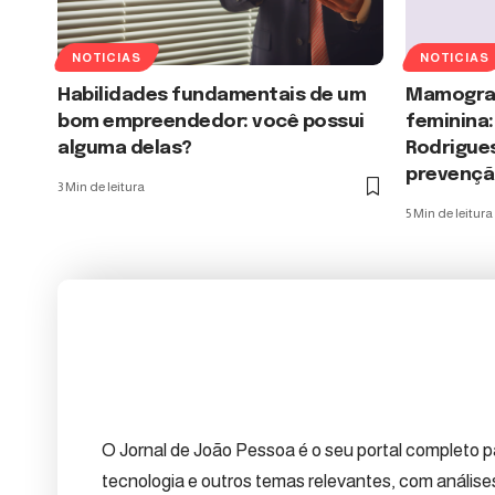
NOTICIAS
NOTICIAS
Habilidades fundamentais de um
Mamograf
bom empreendedor: você possui
feminina:
alguma delas?
Rodrigues
prevençã
3 Min de leitura
5 Min de leitura
O Jornal de João Pessoa é o seu portal completo pa
tecnologia e outros temas relevantes, com anális