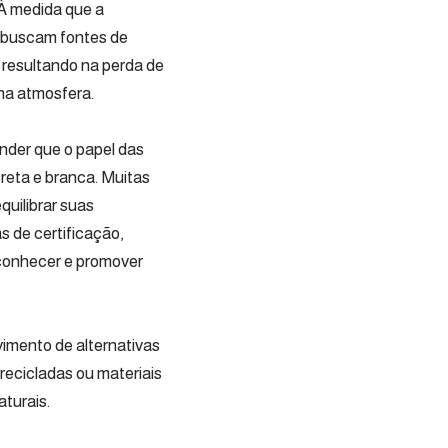
 À medida que a
 buscam fontes de
 resultando na perda de
na atmosfera.
ender que o papel das
reta e branca. Muitas
uilibrar suas
 de certificação,
econhecer e promover
vimento de alternativas
 recicladas ou materiais
aturais.