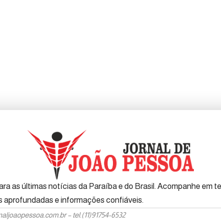
ra as últimas notícias da Paraíba e do Brasil. Acompanhe em tem
es aprofundadas e informações confiáveis.
naljoaopessoa.com.br
– tel.(11)91754-6532