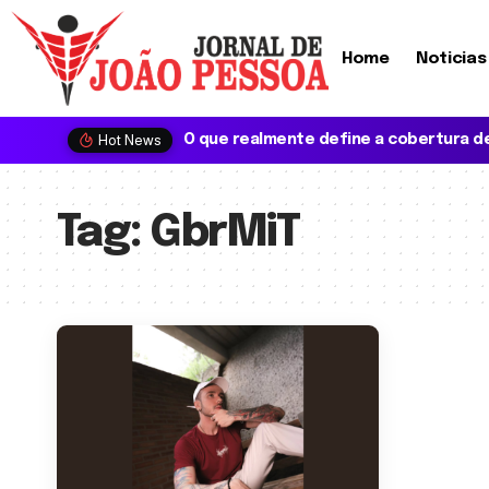
Home
Noticias
Hot News
Tag:
GbrMiT