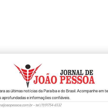
ra as últimas notícias da Paraíba e do Brasil. Acompanhe em tem
es aprofundadas e informações confiáveis.
naljoaopessoa.com.br
– tel.(11)91754-6532