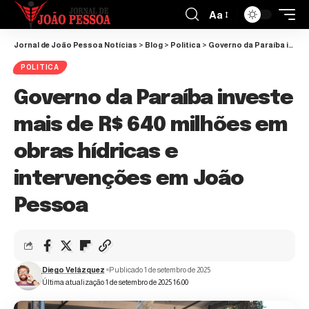
Aa
Jornal de João Pessoa Notícias
>
Blog
>
Politica
>
Governo da Paraíba investe mais de R$ 640 milhões em obras hídricas e intervenções em João Pessoa
POLITICA
Governo da Paraíba investe
mais de R$ 640 milhões em
obras hídricas e
intervenções em João
Pessoa
Diego Velázquez
Publicado 1 de setembro de 2025
Última atualização 1 de setembro de 2025 16:00