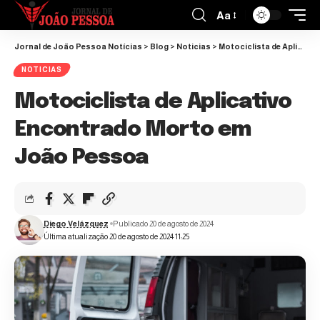
Aa
Jornal de João Pessoa Notícias
>
Blog
>
Noticias
>
Motociclista de Aplicativo Encontrado Morto em João Pessoa
NOTICIAS
Motociclista de Aplicativo
Encontrado Morto em
João Pessoa
Diego Velázquez
Publicado 20 de agosto de 2024
Última atualização 20 de agosto de 2024 11:25