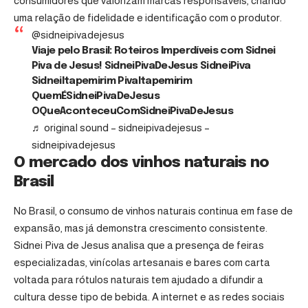
consumidores que valorizam marcas responsáveis, criando
uma relação de fidelidade e identificação com o produtor.
@sidneipivadejesus
Viaje pelo Brasil: Roteiros Imperdíveis com Sidnei
Piva de Jesus! SidneiPivaDeJesus SidneiPiva
SidneiItapemirim PivaItapemirim
QuemÉSidneiPivaDeJesus
OQueAconteceuComSidneiPivaDeJesus
♬ original sound – sidneipivadejesus –
sidneipivadejesus
O mercado dos vinhos naturais no
Brasil
No Brasil, o consumo de vinhos naturais continua em fase de
expansão, mas já demonstra crescimento consistente.
Sidnei Piva de Jesus analisa que a presença de feiras
especializadas, vinícolas artesanais e bares com carta
voltada para rótulos naturais tem ajudado a difundir a
cultura desse tipo de bebida. A internet e as redes sociais