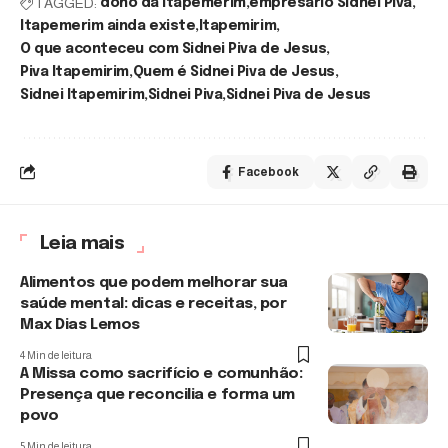
TAGGED:
dono da Itapemerim
empresário Sidnei Piva
Itapemerim ainda existe
Itapemirim
O que aconteceu com Sidnei Piva de Jesus
Piva Itapemirim
Quem é Sidnei Piva de Jesus
Sidnei Itapemirim
Sidnei Piva
Sidnei Piva de Jesus
Facebook
Leia mais
Alimentos que podem melhorar sua
saúde mental: dicas e receitas, por
Max Dias Lemos
4 Min de leitura
A Missa como sacrifício e comunhão:
Presença que reconcilia e forma um
povo
5 Min de leitura